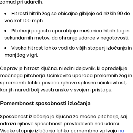
zamud pri udarcih.
Hitrosti hitrih žog se običajno gibljejo od nizkih 90 do
več kot 100 mph.
Pitcherji pogosto uporabljajo mešanico hitrih žog in
sekundarnih metov, da ohranijo udarce v negotovosti.
Visoka hitrost lahko vodi do višjih stopenj izločanja in
manj žog v igri.
Čeprav je hitrost ključna, ni edini dejavnik, ki opredeljuje
močnega pitcherja. Učinkovita uporaba prelomnih žog in
sprememb lahko poveča njihovo splošno učinkovitost,
kar jih naredi bolj vsestranske v svojem pristopu.
Pomembnost sposobnosti izločanja
Sposobnost izločanja je ključna za močne pitcherje, saj
odraža njihovo sposobnost prevladovati nad udarci.
Visoke stopnje izločanja lahko pomembno vplivajo
na