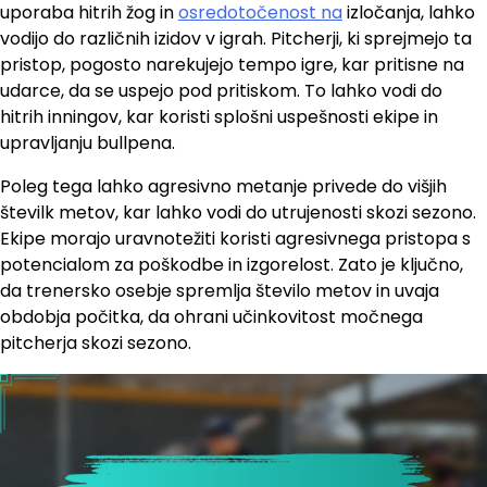
uporaba hitrih žog in
osredotočenost na
izločanja, lahko
vodijo do različnih izidov v igrah. Pitcherji, ki sprejmejo ta
pristop, pogosto narekujejo tempo igre, kar pritisne na
udarce, da se uspejo pod pritiskom. To lahko vodi do
hitrih inningov, kar koristi splošni uspešnosti ekipe in
upravljanju bullpena.
Poleg tega lahko agresivno metanje privede do višjih
številk metov, kar lahko vodi do utrujenosti skozi sezono.
Ekipe morajo uravnotežiti koristi agresivnega pristopa s
potencialom za poškodbe in izgorelost. Zato je ključno,
da trenersko osebje spremlja število metov in uvaja
obdobja počitka, da ohrani učinkovitost močnega
pitcherja skozi sezono.