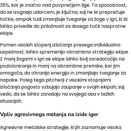
35%, kar je znatno nad povprečjem lige. Ta sposobnost,
da se izognejo udarcem, je ključna, saj ne le preprečuje
točke, ampak tudi zmanjšuje tveganje za žoge v igri, ki bi
lahko privedle do priložnosti za dosego točk nasprotne
ekipe.
Pomen visokih stopenj izločanja presega individualno
uspešnost; lahko spremenijo obrambno strategijo ekipe.
Z manj žogami v igri se ekipe lahko bolj osredotočijo na
pozicioniranje in manj na obrambne premike, kar jim
omogoča, da ohranijo energijo in zmanjšajo tveganje za
napake. Poleg tega pitcherji z visokimi stopnjami
izločanja pogosto vzbujajo zaupanje v svojih ekipah, saj
vedo, da se lahko zanašajo na svojega asa v težkih
situacijah.
Vpliv agresivnega metanja na izide iger
Agresivne metalske strategije, ki jih zaznamuje visoka