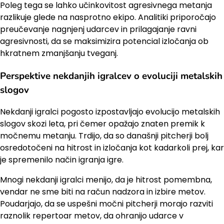
Poleg tega se lahko učinkovitost agresivnega metanja
razlikuje glede na nasprotno ekipo. Analitiki priporočajo
preučevanje nagnjenj udarcev in prilagajanje ravni
agresivnosti, da se maksimizira potencial izločanja ob
hkratnem zmanjšanju tveganj.
Perspektive nekdanjih igralcev o evoluciji metalskih
slogov
Nekdanji igralci pogosto izpostavljajo evolucijo metalskih
slogov skozi leta, pri čemer opažajo znaten premik k
močnemu metanju. Trdijo, da so današnji pitcherji bolj
osredotočeni na hitrost in izločanja kot kadarkoli prej, kar
je spremenilo način igranja igre.
Mnogi nekdanji igralci menijo, da je hitrost pomembna,
vendar ne sme biti na račun nadzora in izbire metov.
Poudarjajo, da se uspešni močni pitcherji morajo razviti
raznolik repertoar metov, da ohranijo udarce v