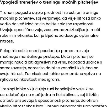
Vpogledi trenerjev o treningu močnih pitcherjev
Trenerji pogosto dajejo prednost hitrosti pri treningu
močnih pitcherjev, saj verjamejo, da višje hitrosti lahko
vodijo do več izločitev in boljše splošne uspešnosti.
Uvajajo specifične vaje, zasnovane za izboljšanje moči
roke in mehanike, kar je ključno za dosego optimalne
hitrosti.
Poleg hitrosti trenerji poudarjajo pomen razvoja
močnega mentalnega pristopa. Močni pitcherji se
morajo naučiti biti agresivni na vrhu, napadati udarce s
samozavestjo, namesto da bi se zanašali izključno na
svojo hitrost. Ta miselnost lahko pomembno vpliva na
njihovo učinkovitost med igrami.
Treningi lahko vključujejo tudi kondicijske vaje, ki se
osredotočajo na moč jedra in fleksibilnost, saj ti fizični
atributi prispevajo k sposobnosti pitcherja, da ohrani
visoko hitrost skozi igro. Trenerji priporočajo uravnotežen