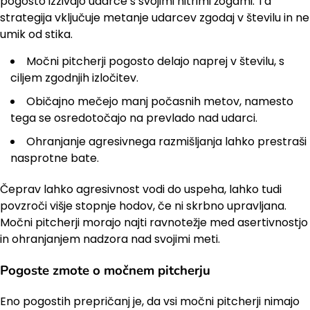
pogosto izzivajo udarce s svojimi hitrimi žogami. Ta
strategija vključuje metanje udarcev zgodaj v številu in ne
umik od stika.
Močni pitcherji pogosto delajo naprej v številu, s
ciljem zgodnjih izločitev.
Običajno mečejo manj počasnih metov, namesto
tega se osredotočajo na prevlado nad udarci.
Ohranjanje agresivnega razmišljanja lahko prestraši
nasprotne bate.
Čeprav lahko agresivnost vodi do uspeha, lahko tudi
povzroči višje stopnje hodov, če ni skrbno upravljana.
Močni pitcherji morajo najti ravnotežje med asertivnostjo
in ohranjanjem nadzora nad svojimi meti.
Pogoste zmote o močnem pitcherju
Eno pogostih prepričanj je, da vsi močni pitcherji nimajo