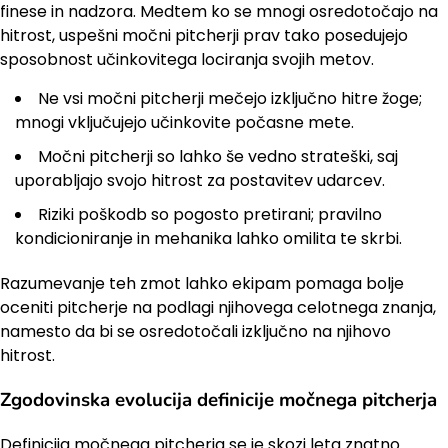
finese in nadzora. Medtem ko se mnogi osredotočajo na
hitrost, uspešni močni pitcherji prav tako posedujejo
sposobnost učinkovitega lociranja svojih metov.
Ne vsi močni pitcherji mečejo izključno hitre žoge;
mnogi vključujejo učinkovite počasne mete.
Močni pitcherji so lahko še vedno strateški, saj
uporabljajo svojo hitrost za postavitev udarcev.
Riziki poškodb so pogosto pretirani; pravilno
kondicioniranje in mehanika lahko omilita te skrbi.
Razumevanje teh zmot lahko ekipam pomaga bolje
oceniti pitcherje na podlagi njihovega celotnega znanja,
namesto da bi se osredotočali izključno na njihovo
hitrost.
Zgodovinska evolucija definicije močnega pitcherja
Definicija močnega pitcherja se je skozi leta znatno