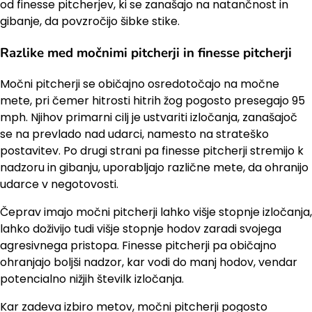
od finesse pitcherjev, ki se zanašajo na natančnost in
gibanje, da povzročijo šibke stike.
Razlike med močnimi pitcherji in finesse pitcherji
Močni pitcherji se običajno osredotočajo na močne
mete, pri čemer hitrosti hitrih žog pogosto presegajo 95
mph. Njihov primarni cilj je ustvariti izločanja, zanašajoč
se na prevlado nad udarci, namesto na strateško
postavitev. Po drugi strani pa finesse pitcherji stremijo k
nadzoru in gibanju, uporabljajo različne mete, da ohranijo
udarce v negotovosti.
Čeprav imajo močni pitcherji lahko višje stopnje izločanja,
lahko doživijo tudi višje stopnje hodov zaradi svojega
agresivnega pristopa. Finesse pitcherji pa običajno
ohranjajo boljši nadzor, kar vodi do manj hodov, vendar
potencialno nižjih številk izločanja.
Kar zadeva izbiro metov, močni pitcherji pogosto