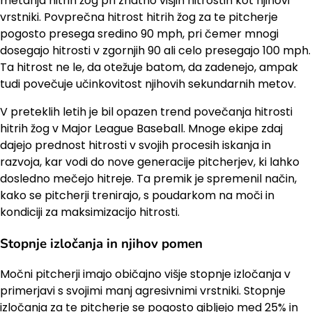
metanja hitrih žog pri znatno višjih hitrostih kot njihovi
vrstniki. Povprečna hitrost hitrih žog za te pitcherje
pogosto presega sredino 90 mph, pri čemer mnogi
dosegajo hitrosti v zgornjih 90 ali celo presegajo 100 mph.
Ta hitrost ne le, da otežuje batom, da zadenejo, ampak
tudi povečuje učinkovitost njihovih sekundarnih metov.
V preteklih letih je bil opazen trend povečanja hitrosti
hitrih žog v Major League Baseball. Mnoge ekipe zdaj
dajejo prednost hitrosti v svojih procesih iskanja in
razvoja, kar vodi do nove generacije pitcherjev, ki lahko
dosledno mečejo hitreje. Ta premik je spremenil način,
kako se pitcherji trenirajo, s poudarkom na moči in
kondiciji za maksimizacijo hitrosti.
Stopnje izločanja in njihov pomen
Močni pitcherji imajo običajno višje stopnje izločanja v
primerjavi s svojimi manj agresivnimi vrstniki. Stopnje
izločanja za te pitcherje se pogosto gibljejo med 25% in