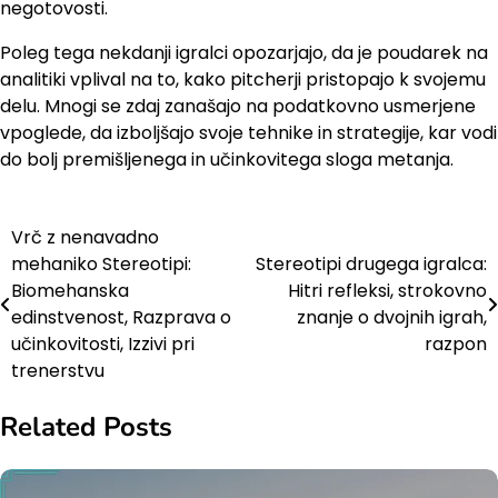
negotovosti.
Poleg tega nekdanji igralci opozarjajo, da je poudarek na
analitiki vplival na to, kako pitcherji pristopajo k svojemu
delu. Mnogi se zdaj zanašajo na podatkovno usmerjene
vpoglede, da izboljšajo svoje tehnike in strategije, kar vodi
do bolj premišljenega in učinkovitega sloga metanja.
Vrč z nenavadno
Post
mehaniko Stereotipi:
Stereotipi drugega igralca:
navigation
Biomehanska
Hitri refleksi, strokovno
edinstvenost, Razprava o
znanje o dvojnih igrah,
učinkovitosti, Izzivi pri
razpon
trenerstvu
Related Posts