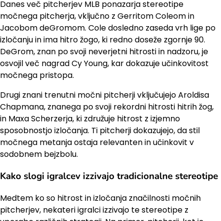
Danes več pitcherjev MLB ponazarja stereotipe
močnega pitcherja, vključno z Gerritom Coleom in
Jacobom deGromom. Cole dosledno zaseda vrh lige po
izločanju in ima hitro žogo, ki redno doseže zgornje 90.
DeGrom, znan po svoji neverjetni hitrosti in nadzoru, je
osvojil več nagrad Cy Young, kar dokazuje učinkovitost
močnega pristopa.
Drugi znani trenutni močni pitcherji vključujejo Aroldisa
Chapmana, znanega po svoji rekordni hitrosti hitrih žog,
in Maxa Scherzerja, ki združuje hitrost z izjemno
sposobnostjo izločanja. Ti pitcherji dokazujejo, da stil
močnega metanja ostaja relevanten in učinkovit v
sodobnem bejzbolu.
Kako slogi igralcev izzivajo tradicionalne stereotipe
Medtem ko so hitrost in izločanja značilnosti močnih
pitcherjev, nekateri igralci izzivajo te stereotipe z