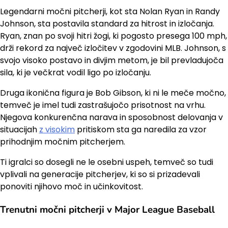
Legendarni močni pitcherji, kot sta Nolan Ryan in Randy
Johnson, sta postavila standard za hitrost in izločanja.
Ryan, znan po svoji hitri žogi, ki pogosto presega 100 mph,
drži rekord za največ izločitev v zgodovini MLB. Johnson, s
svojo visoko postavo in divjim metom, je bil prevladujoča
sila, ki je večkrat vodil ligo po izločanju.
Druga ikonična figura je Bob Gibson, ki ni le meče močno,
temveč je imel tudi zastrašujočo prisotnost na vrhu.
Njegova konkurenčna narava in sposobnost delovanja v
situacijah
z visokim
pritiskom sta ga naredila za vzor
prihodnjim močnim pitcherjem.
Ti igralci so dosegli ne le osebni uspeh, temveč so tudi
vplivali na generacije pitcherjev, ki so si prizadevali
ponoviti njihovo moč in učinkovitost.
Trenutni močni pitcherji v Major League Baseball