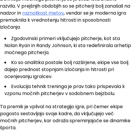
razvila. V prejšnjih obdobjih so se pitcherji bolj zanašali na
nadzor in
raznolikost metov
, vendar se je moderna igra
premaknila k vrednotenju hitrosti in sposobnosti
izločanja.
Zgodovinski primeri vključujejo pitcherje, kot sta
Nolan Ryan in Randy Johnson, ki sta redefinirala arhetip
močnega pitcherja.
Ko so analitika postale bolj razširjene, ekipe vse bolj
dajejo prednost stopnjam izločanja in hitrosti pri
ocenjevanju igralcev.
Evolucija tehnik treninga je prav tako prispevala k
vzponu močnih pitcherjev v sodobnem bejzbolu.
Ta premik je vplival na strategijo igre, pri čemer ekipe
pogosto sestavljajo svoje kadre, da vključujejo več
močnih pitcherjev, kar odraža spreminjajoče se dinamike
športa.