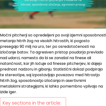
Močni pitcherji so opredeljeni po svoji izjemni sposobnosti
metanja hitrih žog na visokih hitrostih, ki pogosto
presegajo 90 milj na uro, ter po osredotočenosti na
izločanje batov. Ta agresiven pristop poudarja prevlado
nad udarci, namesto da bi se zanašal na finese ali
natančnost, kar jih ločuje od finesse pitcherjev, ki dajejo
prednost nadzoru in gibanju. Statistični dokazi podpirajo
te stereotipe, saj izpostavljajo povezavo med hitrostjo
hitrih žog, sposobnostjo izločanja in asertivnimi
metalskimi strategijami, ki lahko pomembno vplivajo na
izide iger.
Key sections in the article: