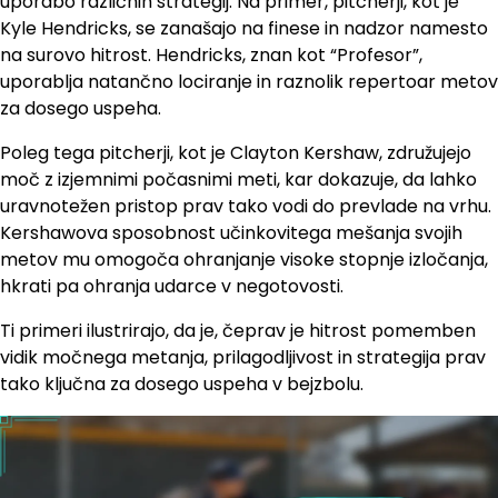
uporabo različnih strategij. Na primer, pitcherji, kot je
Kyle Hendricks, se zanašajo na finese in nadzor namesto
na surovo hitrost. Hendricks, znan kot “Profesor”,
uporablja natančno lociranje in raznolik repertoar metov
za dosego uspeha.
Poleg tega pitcherji, kot je Clayton Kershaw, združujejo
moč z izjemnimi počasnimi meti, kar dokazuje, da lahko
uravnotežen pristop prav tako vodi do prevlade na vrhu.
Kershawova sposobnost učinkovitega mešanja svojih
metov mu omogoča ohranjanje visoke stopnje izločanja,
hkrati pa ohranja udarce v negotovosti.
Ti primeri ilustrirajo, da je, čeprav je hitrost pomemben
vidik močnega metanja, prilagodljivost in strategija prav
tako ključna za dosego uspeha v bejzbolu.