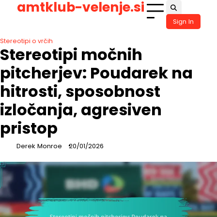
amtklub-velenje.si
Skip
to
Sign In
content
Stereotipi o vrčih
Stereotipi močnih
pitcherjev: Poudarek na
hitrosti, sposobnost
izločanja, agresiven
pristop
Derek Monroe
20/01/2026