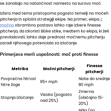
se zanašajo na natančnost namesto na surovo moč.
Izbira med tema pristopoma pogosto temelji na močeh
pitcherja in splošni strategiji ekipe. Na primer, ekipa
z
močno
obrambno postavo lahko raje izbere finesse
pitcherja, da izkoristi šibke stike, medtem ko ekipa, ki želi
prevladovati, lahko daje prednost močnemu pitcherju
zaradi njihovega potenciala za izločanje.
Primerjava meril uspešnosti: moč proti finesse
Finesse
Metrika
Močni pitcherji
pitcherji
Povprečna hitrost
Nizke do srednje
95+ mph
hitre žoge
90 mph
Zmerna
Visoka (pogosto
Stopnja izločanja
(običajno 15-
nad 25%)
20%)
Nižja (na