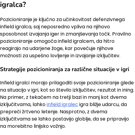
igralca?
Pozicioniranje je ključno za učinkovitost defenzivnega
infield igralca, saj neposredno vpliva na njihovo
sposobnost izvajanja iger in zmanjševanja točk. Pravilno
pozicioniranje omogoča infield igralcem, da hitro
reagirajo na udarjene žoge, kar povečuje njihove
možnosti za uspešno lovljenje in izvajanje izključitev.
Strategije pozicioniranja za različne situacije v igri
Infield igralci morajo prilagoditi svoje pozicioniranje glede
na situacijo v igri, kot so število izključitev, rezultat in ining.
Na primer, z tekačem na tretji bazi in manj kot dvema
izključitvama, lahko
infield igralec
igra bližje udarcu, da
prepreči žrtveno letenje. Nasprotno, z dvema
izključitvama se lahko postavijo globlje, da se pripravijo
na morebitno linijsko vožnjo.