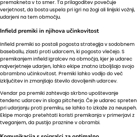
premakneta v to smer. Ta prilagoditev povečuje
verjetnost, da bosta uspela pri igri na žogi ali linijski vožnji,
udarjeni na tem območju.
Infield premiki in njihova učinkovitost
Infield premiki so postali pogosta strategija v sodobnem
baseballu, zlasti proti udarcem, ki pogosto vlečejo. S
premikanjem infield igralcev na območja, kjer je udarec
najverjetneje udarjen, lahko ekipe znatno izboljšajo svojo
obrambno učinkovitost. Premiki lahko vodijo do več
izključitev in zmanjšajo število dovoljenih udarcev.
Vendar pa premiki zahtevajo skrbno upoštevanje
tendenc udarcev in sloga pitcherja. Če je udarec spreten
pri udarjanju proti premiku, se lahko to izkaže za neuspeh.
Ekipe morajo pretehtati koristi premikanja v primerjavi z
tveganjem, da pustijo praznine v obrambi.
Komunikacija s soigralci za optimalno