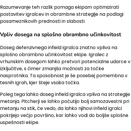
Razumevanje teh razlik pomaga ekipam optimizirati
postavitev igralcev in obrambne strategije na podlagi
posameznikovih prednosti in slabosti.
Vpliv dosega na splošno obrambno učinkovitost
Doseg defenzivnega infield igralca znatno vpliva na
splošno obrambno učinkovitost ekipe. Igralec z
vrhunskim dosegom lahko pretvori potencialne udarce v
izključitve, s čimer zmanjša možnosti za točke
nasprotnika. Ta sposobnost je še posebej pomembna v
tesnih igrah, kjer šteje vsaka točka.
Poleg tega lahko doseg infield igralca vpliva na strategije
metanja. Pitcherji se lahko počutijo bolj samozavestni pri
metanju na stik, če vedo, da lahko njihovi infield igralci
pokrijejo večjo površino, kar lahko vodi do boljše splošne
uspešnosti ekipe.