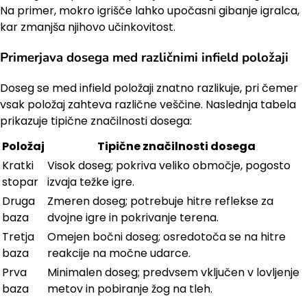
Na primer, mokro igrišče lahko upočasni gibanje igralca,
kar zmanjša njihovo učinkovitost.
Primerjava dosega med različnimi infield položaji
Doseg se med infield položaji znatno razlikuje, pri čemer
vsak položaj zahteva različne veščine. Naslednja tabela
prikazuje tipične značilnosti dosega:
Položaj
Tipične značilnosti dosega
Kratki
Visok doseg; pokriva veliko območje, pogosto
stopar
izvaja težke igre.
Druga
Zmeren doseg; potrebuje hitre reflekse za
baza
dvojne igre in pokrivanje terena.
Tretja
Omejen bočni doseg; osredotoča se na hitre
baza
reakcije na močne udarce.
Prva
Minimalen doseg; predvsem vključen v lovljenje
baza
metov in pobiranje žog na tleh.