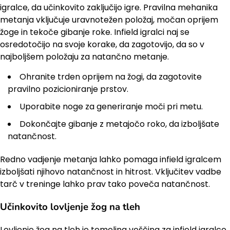
igralce, da učinkovito zaključijo igre. Pravilna mehanika
metanja vključuje uravnotežen položaj, močan oprijem
žoge in tekoče gibanje roke. Infield igralci naj se
osredotočijo na svoje korake, da zagotovijo, da so v
najboljšem položaju za natančno metanje.
Ohranite trden oprijem na žogi, da zagotovite
pravilno pozicioniranje prstov.
Uporabite noge za generiranje moči pri metu.
Dokončajte gibanje z metajočo roko, da izboljšate
natančnost.
Redno vadjenje metanja lahko pomaga infield igralcem
izboljšati njihovo natančnost in hitrost. Vključitev vadbe
tarč v treninge lahko prav tako poveča natančnost.
Učinkovito lovljenje žog na tleh
Lovljenje žog na tleh je temeljna veščina za infield igralce,