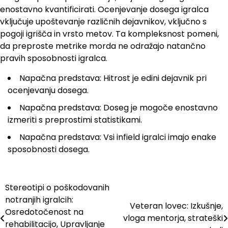
enostavno kvantificirati. Ocenjevanje dosega igralca
vključuje upoštevanje različnih dejavnikov, vključno s
pogoji igrišča in vrsto metov. Ta kompleksnost pomeni,
da preproste metrike morda ne odražajo natančno
pravih sposobnosti igralca.
Napačna predstava: Hitrost je edini dejavnik pri
ocenjevanju dosega.
Napačna predstava: Doseg je mogoče enostavno
izmeriti s preprostimi statistikami.
Napačna predstava: Vsi infield igralci imajo enake
sposobnosti dosega.
Stereotipi o poškodovanih
Post
notranjih igralcih:
Veteran lovec: Izkušnje,
navigation
Osredotočenost na
vloga mentorja, strateški
rehabilitacijo, Upravljanje