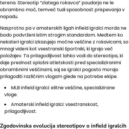
terena. Stereotip “zlatega rokavca” poudarja ne le
obrambno moč, temveč tudi sposobnost prispevanja v
napadu.
Nasprotno pa v amaterskih ligah infield igralci morda ne
bodo podvrženi istim strogim standardom. Medtem ko
nekateri igralci izkazujejo močne veščine z rokavicami, so
mnogi videni kot vsestranski športniki, ki igrajo več
položajev. Ta prilagodljivost lahko vodi do stereotipa, ki
daje prednost splošni atletskosti pred specializiranimi
obrambnimi veščinami, saj se igralci pogosto morajo
prilagoditi različnim vlogam glede na potrebe ekipe.
MLB infield igralci: elitne veščine, specializirane
vloge.
Amaterski infield igralci: vsestranskost,
prilagodljivost.
Zgodovinska evolucija stereotipov o infield igralcih