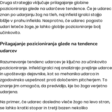
Druga strategija vključuje prilagajanje globine
pozicioniranja glede na udarčeve tendence. Če je udarec
znan po udarjanju žog na tleh, naj infield igralci stojijo
bližje v prahu infielda. Nasprotno, če udarec pogosto
udari leteče žoge, je lahko globlje pozicioniranje bolj
učinkovito.
Prilagajanje pozicioniranja glede na tendence
udarcev
Razumevanje tendenc udarcev je ključno za učinkovito
pozicioniranje. Infield igralci naj analizirajo prejšnje udarce
in upoštevajo dejavnike, kot so mehanika udarca in
zgodovinsko uspešnost proti določenim pitcherjem. To
znanje jim omogoča, da predvidijo, kje bo žoga verjetno
udarjena.
Na primer, če udarec dosledno vleče žogo na levo stran,
se lahko kratki stopar in tretji bazen nekoliko