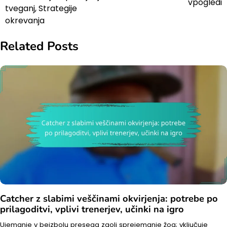
vpogledi
tveganj, Strategije
okrevanja
Related Posts
Catcher z slabimi veščinami okvirjenja: potrebe po
prilagoditvi, vplivi trenerjev, učinki na igro
Ujemanje v bejzbolu presega zgolj sprejemanje žog; vključuje