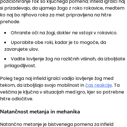
pozicioniranje rok so ključnega pomena; infield igralci naj
si prizadevajo, da ujamejo žogo z roko rokavice, medtem
ko naj bo njihova roka za met pripravljena na hitre
prehode.
Ohranite oči na žogi, dokler ne vstopi v rokavico.
Uporabite obe roki, kadar je to mogoče, da
zavarujete ulov.
Vadite lovljenje žog na različnih višinah, da izboljšate
prilagodljivost.
Poleg tega naj infield igralci vadijo lovljenje žog med
tekom, da izboljšajo svojo mobilnost in
čas reakcije
. Ta
veščina je ključna v situacijah med igro, kjer so potrebne
hitre odločitve.
Natančnost metanja in mehanika
Natančno metanje je bistvenega pomena za infield