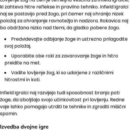
ki zahteva hitre reflekse in pravilno tehniko. Infield igralci
naj se postavijo pred žogo, pri čemer naj ohranijo nizek
položaj za ohranjanje ravnotežja in nadzora. Rokavica naj
bo obdržana nizko nad tlemi, da gladko pobere žogo.
Predvidevajte odbijanje žoge in ustrezno prilagodite
svoj položaj.
Uporabite obe roki za zavarovanje žoge in hitro
preidite na met.
Vadite lovljenje žog, ki so udarjene z različnimi
hitrostmi in koti.
Infield igralci naj razvijejo tudi sposobnost branja poti
žoge, da izboljšajo svojo učinkovitost pri lovljenju. Redne
vaje lahko pomagajo utrditi te tehnike in zgraditi mišični
spomin.
Izvedba dvojne igre