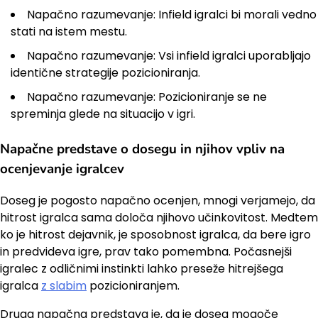
Napačno razumevanje: Infield igralci bi morali vedno
stati na istem mestu.
Napačno razumevanje: Vsi infield igralci uporabljajo
identične strategije pozicioniranja.
Napačno razumevanje: Pozicioniranje se ne
spreminja glede na situacijo v igri.
Napačne predstave o dosegu in njihov vpliv na
ocenjevanje igralcev
Doseg je pogosto napačno ocenjen, mnogi verjamejo, da
hitrost igralca sama določa njihovo učinkovitost. Medtem
ko je hitrost dejavnik, je sposobnost igralca, da bere igro
in predvideva igre, prav tako pomembna. Počasnejši
igralec z odličnimi instinkti lahko preseže hitrejšega
igralca
z slabim
pozicioniranjem.
Druga napačna predstava je, da je doseg mogoče