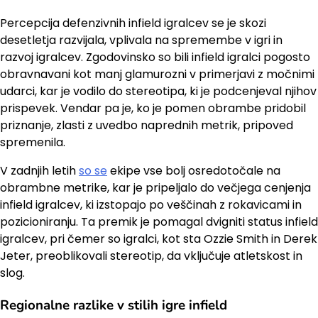
Percepcija defenzivnih infield igralcev se je skozi
desetletja razvijala, vplivala na spremembe v igri in
razvoj igralcev. Zgodovinsko so bili infield igralci pogosto
obravnavani kot manj glamurozni v primerjavi z močnimi
udarci, kar je vodilo do stereotipa, ki je podcenjeval njihov
prispevek. Vendar pa je, ko je pomen obrambe pridobil
priznanje, zlasti z uvedbo naprednih metrik, pripoved
spremenila.
V zadnjih letih
so se
ekipe vse bolj osredotočale na
obrambne metrike, kar je pripeljalo do večjega cenjenja
infield igralcev, ki izstopajo po veščinah z rokavicami in
pozicioniranju. Ta premik je pomagal dvigniti status infield
igralcev, pri čemer so igralci, kot sta Ozzie Smith in Derek
Jeter, preoblikovali stereotip, da vključuje atletskost in
slog.
Regionalne razlike v stilih igre infield