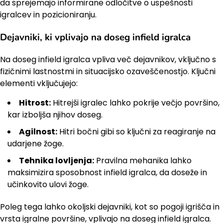
da sprejemajo informirane odločitve o uspešnosti
igralcev in pozicioniranju.
Dejavniki, ki vplivajo na doseg infield igralca
Na doseg infield igralca vpliva več dejavnikov, vključno s
fizičnimi lastnostmi in situacijsko ozaveščenostjo. Ključni
elementi vključujejo:
Hitrost:
Hitrejši igralec lahko pokrije večjo površino,
kar izboljša njihov doseg.
Agilnost:
Hitri bočni gibi so ključni za reagiranje na
udarjene žoge.
Tehnika lovljenja:
Pravilna mehanika lahko
maksimizira sposobnost infield igralca, da doseže in
učinkovito ulovi žoge.
Poleg tega lahko okoljski dejavniki, kot so pogoji igrišča in
vrsta igralne površine, vplivajo na doseg infield igralca.