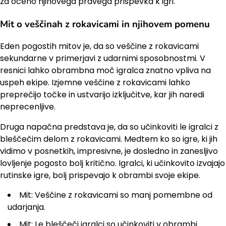
za oceno njihovega pravega prispevka k igri.
Mit o veščinah z rokavicami in njihovem pomenu
Eden pogostih mitov je, da so veščine z rokavicami
sekundarne v primerjavi z udarnimi sposobnostmi. V
resnici lahko obrambna moč igralca znatno vpliva na
uspeh ekipe. Izjemne veščine z rokavicami lahko
preprečijo točke in ustvarijo izključitve, kar jih naredi
neprecenljive.
Druga napačna predstava je, da so učinkoviti le igralci z
bleščečim delom z rokavicami. Medtem ko so igre, ki jih
vidimo v posnetkih, impresivne, je dosledno in zanesljivo
lovljenje pogosto bolj kritično. Igralci, ki učinkovito izvajajo
rutinske igre, bolj prispevajo k obrambi svoje ekipe.
Mit: Veščine z rokavicami so manj pomembne od
udarjanja.
Mit: Le bleščeči igralci so učinkoviti v obrambi.