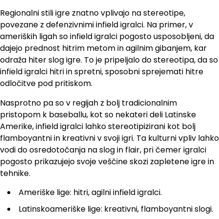
Regionalni stili igre znatno vplivajo na stereotipe,
povezane z defenzivnimi infield igralci. Na primer, v
ameriških ligah so infield igralci pogosto usposobljeni, da
dajejo prednost hitrim metom in agilnim gibanjem, kar
odraža hiter slog igre. To je pripeljalo do stereotipa, da so
infield igralci hitri in spretni, sposobni sprejemati hitre
odločitve pod pritiskom.
Nasprotno pa so v regijah z bolj tradicionalnim
pristopom k baseballu, kot so nekateri deli Latinske
Amerike, infield igralci lahko stereotipizirani kot bolj
flamboyantni in kreativni v svoji igri. Ta kulturni vpliv lahko
vodi do osredotočanja na slog in flair, pri čemer igralci
pogosto prikazujejo svoje veščine skozi zapletene igre in
tehnike.
Ameriške lige: hitri, agilni infield igralci.
Latinskoameriške lige: kreativni, flamboyantni slogi.