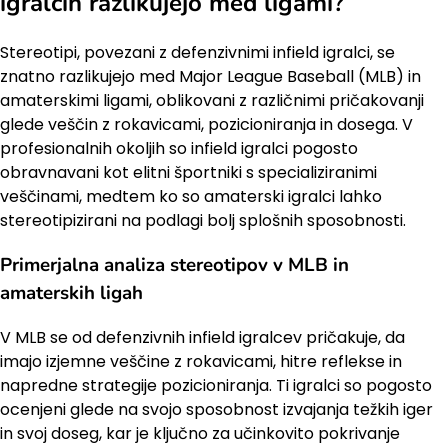
igralcih razlikujejo med ligami?
Stereotipi, povezani z defenzivnimi infield igralci, se
znatno razlikujejo med Major League Baseball (MLB) in
amaterskimi ligami, oblikovani z različnimi pričakovanji
glede veščin z rokavicami, pozicioniranja in dosega. V
profesionalnih okoljih so infield igralci pogosto
obravnavani kot elitni športniki s specializiranimi
veščinami, medtem ko so amaterski igralci lahko
stereotipizirani na podlagi bolj splošnih sposobnosti.
Primerjalna analiza stereotipov v MLB in
amaterskih ligah
V MLB se od defenzivnih infield igralcev pričakuje, da
imajo izjemne veščine z rokavicami, hitre reflekse in
napredne strategije pozicioniranja. Ti igralci so pogosto
ocenjeni glede na svojo sposobnost izvajanja težkih iger
in svoj doseg, kar je ključno za učinkovito pokrivanje