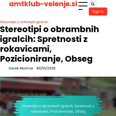
amtklub-velenje.si
Skip
to
Sign In
content
Stereotipi o notranjih igralcih
Stereotipi o obrambnih
igralcih: Spretnosti z
rokavicami,
Pozicioniranje, Obseg
Derek Monroe
30/01/2026