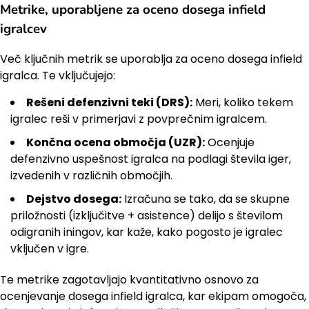
Metrike, uporabljene za oceno dosega infield
igralcev
Več ključnih metrik se uporablja za oceno dosega infield
igralca. Te vključujejo:
Rešeni defenzivni teki (DRS):
Meri, koliko tekem
igralec reši v primerjavi z povprečnim igralcem.
Končna ocena območja (UZR):
Ocenjuje
defenzivno uspešnost igralca na podlagi števila iger,
izvedenih v različnih območjih.
Dejstvo dosega:
Izračuna se tako, da se skupne
priložnosti (izključitve + asistence) delijo s številom
odigranih iningov, kar kaže, kako pogosto je igralec
vključen v igre.
Te metrike zagotavljajo kvantitativno osnovo za
ocenjevanje dosega infield igralca, kar ekipam omogoča,