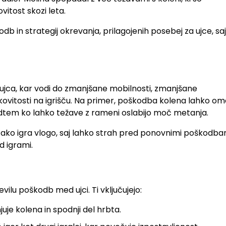
vitost skozi leta.
 in strategij okrevanja, prilagojenih posebej za ujce, saj
ujca, kar vodi do zmanjšane mobilnosti, zmanjšane
vitosti na igrišču. Na primer, poškodba kolena lahko ome
dtem ko lahko težave z rameni oslabijo moč metanja.
tako igra vlogo, saj lahko strah pred ponovnimi poškodba
d igrami.
ilu poškodb med ujci. Ti vključujejo:
e kolena in spodnji del hrbta.