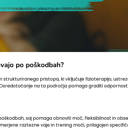
revajo po poškodbah?
strukturiranega pristopa, ki vključuje fizioterapijo, ustre
. Osredotočanje na ta področja pomaga graditi odpornost 
po poškodbah, saj pomaga obnoviti moč, fleksibilnost in obs
usmerjene raztezne vaje in trening moči, prilagojen specifi