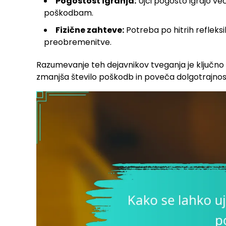
Pogostost igranja:
Ujci pogosto igrajo več
poškodbam.
Fizične zahteve:
Potreba po hitrih refleksi
preobremenitve.
Razumevanje teh dejavnikov tveganja je ključno za
zmanjša število poškodb in poveča dolgotrajnost