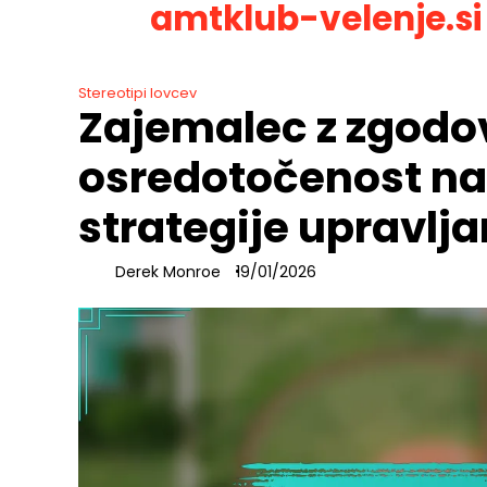
amtklub-velenje.si
Skip
to
content
Stereotipi lovcev
Zajemalec z zgodo
osredotočenost na
strategije upravlja
Derek Monroe
19/01/2026