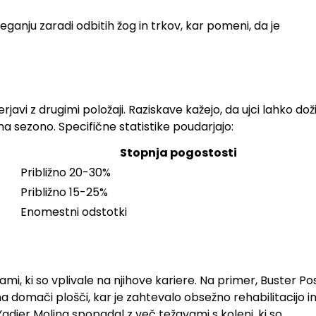
veganju zaradi odbitih žog in trkov, kar pomeni, da je
vi z drugimi položaji. Raziskave kažejo, da ujci lahko doži
a sezono. Specifične statistike poudarjajo:
Stopnja pogostosti
Približno 20-30%
Približno 15-25%
Enomestni odstotki
mi, ki so vplivale na njihove kariere. Na primer, Buster P
a domači plošči, kar je zahtevalo obsežno rehabilitacijo i
adier Molina spopadal z več težavami s koleni, ki so