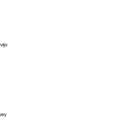
vijo
osey
n