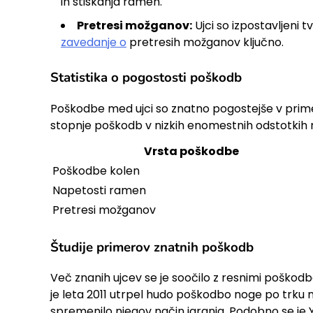
in stiskanja ramen.
Pretresi možganov:
Ujci so izpostavljeni t
zavedanje o
pretresih možganov ključno.
Statistika o pogostosti poškodb
Poškodbe med ujci so znatno pogostejše v primerja
stopnje poškodb v nizkih enomestnih odstotkih n
Vrsta poškodbe
Poškodbe kolen
Napetosti ramen
Pretresi možganov
Študije primerov znatnih poškodb
Več znanih ujcev se je soočilo z resnimi poškodba
je leta 2011 utrpel hudo poškodbo noge po trku n
spremenilo njegov način igranja. Podobno se je Y