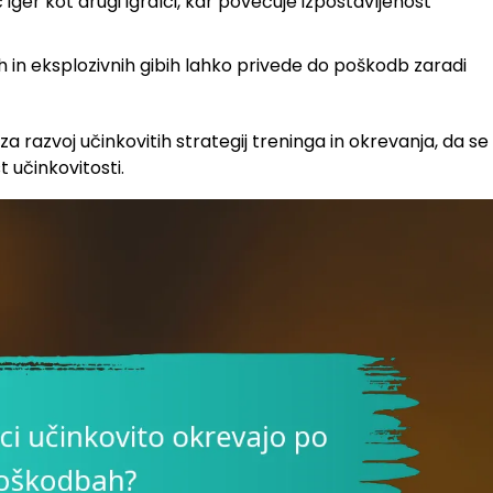
 iger kot drugi igralci, kar povečuje izpostavljenost
h in eksplozivnih gibih lahko privede do poškodb zaradi
 razvoj učinkovitih strategij treninga in okrevanja, da se
 učinkovitosti.