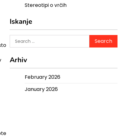
Stereotipi o vrčih
Iskanje
Search
sto
for:
Arhiv
v
February 2026
January 2026
ete