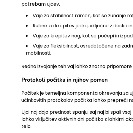
potrebam ujcev.
Vaje za stabilnost ramen, kot so zunanje rot
Rutine za krepitev jedra, vključno z desko i
Vaje za krepitev nog, kot so počepi in izpa
Vaje za fleksibilnost, osredotočene na zadnj
mobilnosti.
Redno izvajanje teh vaj lahko znatno pripomore k
Protokoli počitka in njihov pomen
Počitek je temeljna komponenta okrevanja za ujc
učinkovitih protokolov počitka lahko prepreči n
Ujci naj dajo prednost spanju, saj naj bi spali v
lahko vključitev aktivnih dni počitka z lahkimi 
telo.