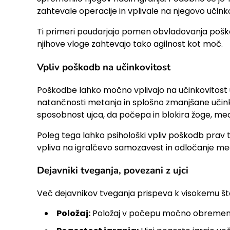
zahtevale operacije in vplivale na njegovo učinko
Ti primeri poudarjajo pomen obvladovanja poškodb
njihove vloge zahtevajo tako agilnost kot moč.
Vpliv poškodb na učinkovitost
Poškodbe lahko močno vplivajo na učinkovitost 
natančnosti metanja in splošno zmanjšane učinko
sposobnost ujca, da počepa in blokira žoge, me
Poleg tega lahko psihološki vpliv poškodb prav 
vpliva na igralčevo samozavest in odločanje me
Dejavniki tveganja, povezani z ujci
Več dejavnikov tveganja prispeva k visokemu štev
Položaj:
Položaj v počepu močno obremenjuj