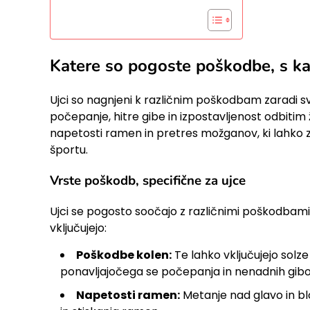
Katere so pogoste poškodbe, s kat
Ujci so nagnjeni k različnim poškodbam zaradi sv
počepanje, hitre gibe in izpostavljenost odbiti
napetosti ramen in pretres možganov, ki lahko zn
športu.
Vrste poškodb, specifične za ujce
Ujci se pogosto soočajo z različnimi poškodbami 
vključujejo:
Poškodbe kolen:
Te lahko vključujejo solze
ponavljajočega se počepanja in nenadnih gibov
Napetosti ramen:
Metanje nad glavo in b