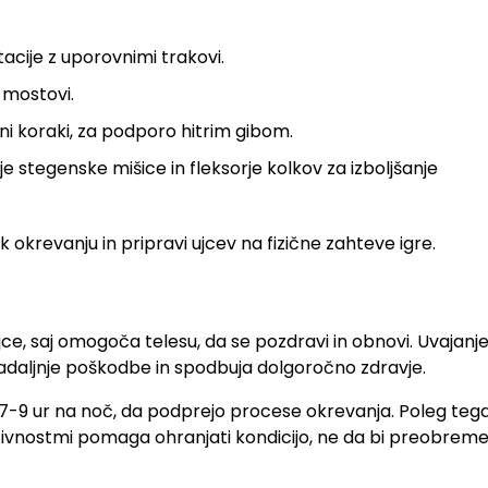
acije z uporovnimi trakovi.
n mostovi.
dni koraki, za podporo hitrim gibom.
e stegenske mišice in fleksorje kolkov za izboljšanje
 okrevanju in pripravi ujcev na fizične zahteve igre.
e, saj omogoča telesu, da se pozdravi in obnovi. Uvajanj
adaljnje poškodbe in spodbuja dolgoročno zdravje.
saj 7-9 ur na noč, da podprejo procese okrevanja. Poleg teg
aktivnostmi pomaga ohranjati kondicijo, ne da bi preobremen