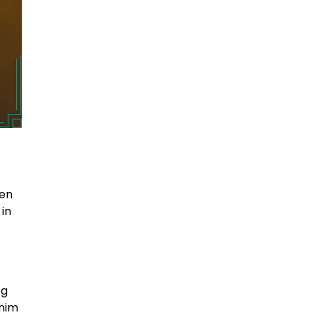
zen
in
eg
čnim