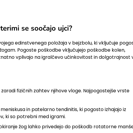
erimi se soočajo ujci?
ojega edinstvenega položaja v bejzbolu, ki vključuje pogo
m žogam. Pogoste poškodbe vključujejo poškodbe kolen,
atno vplivajo na igralčevo učinkovitost in dolgotrajnost 
zaradi fizičnih zahtev njihove vloge. Najpogostejše vrste
 meniskusa in patelarno tendinitis, ki pogosto izhajajo iz
, ki so potrebni med igrami.
lokiranje žog lahko privedejo do poškodb rotatorne manš